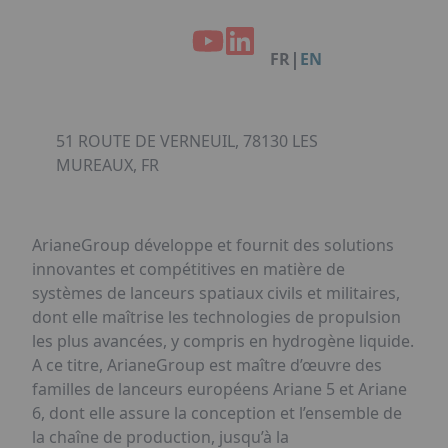
Facebook
Instagram
Linkedin
Youtube
Organisation de Salons à Metz
Qui sommes-nous ?
Organisation de dîners / soirées de gala
Accéder au complexe
|
FR
EN
à Metz
Nos références
Politique RSE
Notre plaquette commerciale
51 ROUTE DE VERNEUIL, 78130 LES
MUREAUX, FR
ArianeGroup développe et fournit des solutions
innovantes et compétitives en matière de
systèmes de lanceurs spatiaux civils et militaires,
dont elle maîtrise les technologies de propulsion
les plus avancées, y compris en hydrogène liquide.
A ce titre, ArianeGroup est maître d’œuvre des
familles de lanceurs européens Ariane 5 et Ariane
6, dont elle assure la conception et l’ensemble de
la chaîne de production, jusqu’à la