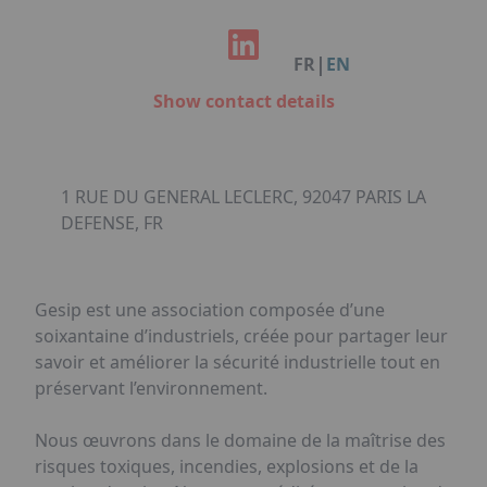
Facebook
Instagram
Linkedin
Youtube
Organisation de Salons à Metz
Qui sommes-nous ?
Organisation de dîners / soirées de gala
Accéder au complexe
|
FR
EN
à Metz
Nos références
Show contact details
Politique RSE
Notre plaquette commerciale
1 RUE DU GENERAL LECLERC, 92047 PARIS LA
DEFENSE, FR
Gesip est une association composée d’une
soixantaine d’industriels, créée pour partager leur
savoir et améliorer la sécurité industrielle tout en
préservant l’environnement.
Nous œuvrons dans le domaine de la maîtrise des
risques toxiques, incendies, explosions et de la