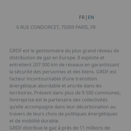
Facebook
Instagram
Linkedin
Youtube
Organisation de Salons à Metz
Qui sommes-nous ?
Organisation de dîners / soirées de gala
Accéder au complexe
|
FR
EN
à Metz
Nos références
6 RUE CONDORCET, 75009 PARIS, FR
Politique RSE
Notre plaquette commerciale
GRDF est le gestionnaire du plus grand réseau de
distribution de gaz en Europe. Il exploite et
entretient 207 000 km de réseaux en garantissant
la sécurité des personnes et des biens. GRDF est
l’acteur incontournable d’une transition
énergétique abordable et ancrée dans les
territoires. Présent dans plus de 9 500 communes,
l’entreprise est le partenaire des collectivités
qu’elle accompagne dans leur décarbonation au
travers de leurs choix de politiques énergétiques
et de mobilité durable.
GRDF distribue le gaz à près de 11 millions de