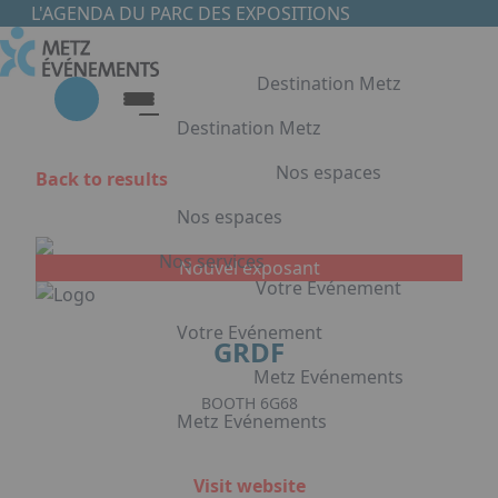
Skip to main content
Cookies management panel
L'AGENDA DU PARC DES EXPOSITIONS
Destination Metz
Destination Metz
Nos espaces
Back to results
Destination Metz
Nos espaces
Choisir Metz
Accès & Hébergement
Nos services
Nouvel exposant
Nos espaces
Votre Evénement
Halls d'exposition
Votre Evénement
GRDF
Auditorium du Centre de Conventions
Foyer du Centre de Conventions
Metz Evénements
Votre Evénement
Salles de réunion & conférence
BOOTH 6G68
Metz Evénements
Organisation de Congrès à Metz
Press Enter to open the link. Press Ar
Organisation de séminaires & réunions
Metz Evénements
Visit website
à Metz