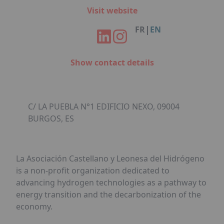
Facebook
Instagram
Linkedin
Youtube
Organisation de Salons à Metz
Visit website
Qui sommes-nous ?
Organisation de dîners / soirées de gala
Accéder au complexe
|
FR
EN
à Metz
Nos références
Politique RSE
Notre plaquette commerciale
Show contact details
C/ LA PUEBLA N°1 EDIFICIO NEXO, 09004
BURGOS, ES
La Asociación Castellano y Leonesa del Hidrógeno
is a non-profit organization dedicated to
advancing hydrogen technologies as a pathway to
energy transition and the decarbonization of the
economy.