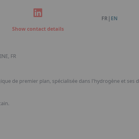
Facebook
Instagram
Linkedin
You
Organisation de dîners / soirées de gala à Metz
Qui sommes-nous ?
Accéder au complexe
|
FR
EN
Nos références
Show contact details
Politique RSE
Notre plaquette commerciale
INE, FR
ique de premier plan, spécialisée dans l'hydrogène et ses dé
ain.