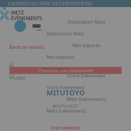
Skip to main content
Cookies management panel
L'AGENDA DU PARC DES EXPOSITIONS
Destination Metz
Destination Metz
Nos espaces
Back to results
Destination Metz
Nos espaces
Choisir Metz
Accès & Hébergement
Nos services
Présente une nouveauté
Nos espaces
Votre Evénement
Halls d'exposition
Votre Evénement
MITUTOYO
Auditorium du Centre de Conventions
Foyer du Centre de Conventions
Metz Evénements
Votre Evénement
Salles de réunion & conférence
BOOTH 6C37
Metz Evénements
Organisation de Congrès à Metz
Press Enter to open the link. Press Ar
Organisation de séminaires & réunions
Metz Evénements
Visit website
à Metz