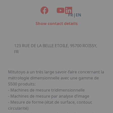
Facebook
Instagram
Linkedin
Youtube
Organisation de Salons à Metz
Qui sommes-nous ?
Organisation de dîners / soirées de gala
Accéder au complexe
|
FR
EN
à Metz
Nos références
Show contact details
Politique RSE
Notre plaquette commerciale
123 RUE DE LA BELLE ETOILE, 95700 ROISSY,
FR
Mitutoyo a un très large savoir-faire concernant la
métrologie dimensionnelle avec une gamme de
5500 produits:
- Machines de mesure tridimensionnelle
- Machines de mesure par analyse d’image
- Mesure de forme (état de surface, contour,
circularité)