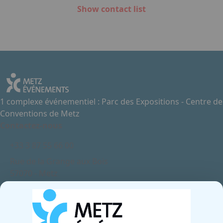
Show contact list
1 complexe événementiel : Parc des Expositions - Centre de
Conventions de Metz
Contactez-nous
+33 3 87 55 66 00
Rue de la Grange aux Bois
57070 - Metz
France
Newsletter