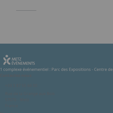
1 complexe événementiel : Parc des Expositions - Centre d
Contactez-nous
+33 3 87 55 66 00
Rue de la Grange aux Bois
57070 - Metz
France