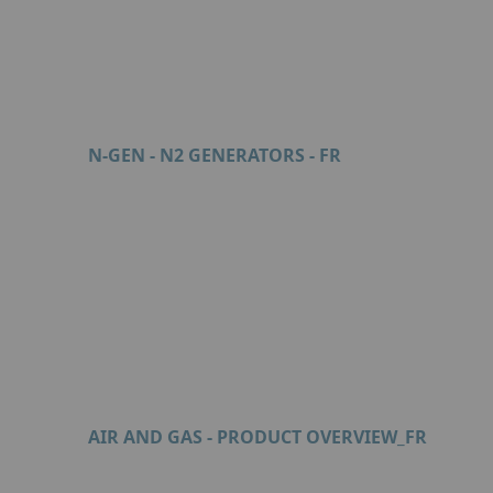
N-GEN - N2 GENERATORS - FR
Format: PDF (6 Mo)
AIR AND GAS - PRODUCT OVERVIEW_FR
Format: PDF (10 Mo)