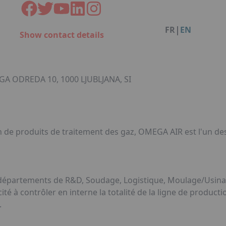
Facebook
Instagram
Linkedin
You
Organisation de dîners / soirées de gala à Metz
Qui sommes-nous ?
Accéder au complexe
|
FR
EN
Show contact details
Nos références
Politique RSE
Notre plaquette commerciale
A ODREDA 10, 1000 LJUBLJANA, SI
n de produits de traitement des gaz, OMEGA AIR est l'un de
s départements de R&D, Soudage, Logistique, Moulage/Usin
à contrôler en interne la totalité de la ligne de production.
.