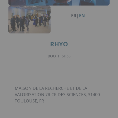
Facebook
Instagram
Linkedin
Youtube
Organisation de Salons à Metz
Qui sommes-nous ?
Organisation de dîners / soirées de gala
Accéder au complexe
|
FR
EN
à Metz
Nos références
Politique RSE
Notre plaquette commerciale
RHYO
BOOTH 6H58
MAISON DE LA RECHERCHE ET DE LA
VALORISATION 7R CR DES SCIENCES, 31400
TOULOUSE, FR