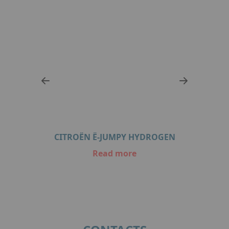
GEN
CITROËN Ë-JUMPY HYDROGEN
PE
Read more
Item
1
of
2