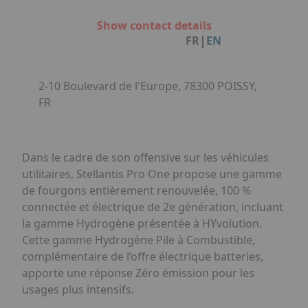
Facebook
Instagram
Linkedin
Youtube
Organisation de Salons à Metz
Qui sommes-nous ?
Show contact details
Organisation de dîners / soirées de gala
Accéder au complexe
|
FR
EN
à Metz
Nos références
Politique RSE
Notre plaquette commerciale
2-10 Boulevard de l'Europe, 78300 POISSY,
FR
Dans le cadre de son offensive sur les véhicules
utilitaires, Stellantis Pro One propose une gamme
de fourgons entièrement renouvelée, 100 %
connectée et électrique de 2e génération, incluant
la gamme Hydrogène présentée à HYvolution.
Cette gamme Hydrogène Pile à Combustible,
complémentaire de l’offre électrique batteries,
apporte une réponse Zéro émission pour les
usages plus intensifs.