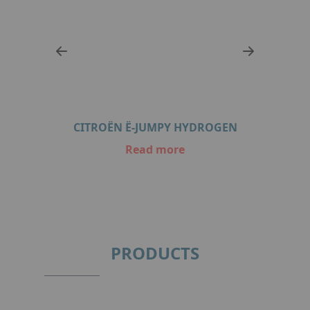
GEN
CITROËN Ë-JUMPY HYDROGEN
PE
Read more
Item
1
of
2
PRODUCTS