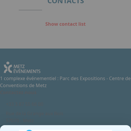
CONTACTS
Show contact list
1 complexe événementiel : Parc des Expositions - Centre de
Conventions de Metz
Contactez-nous
+33 3 87 55 66 00
Rue de la Grange aux Bois
57070 - Metz
France