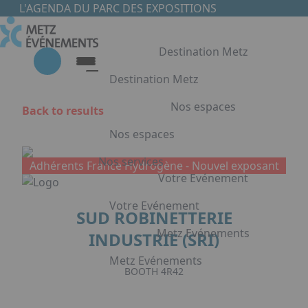
Skip to main content
Cookies management panel
L'AGENDA DU PARC DES EXPOSITIONS
Destination Metz
Destination Metz
Nos espaces
Back to results
Destination Metz
Nos espaces
Choisir Metz
Accès & Hébergement
Nos services
Adhérents France Hydrogène -
Nouvel exposant
Nos espaces
Votre Evénement
Halls d'exposition
Votre Evénement
SUD ROBINETTERIE
Auditorium du Centre de Conventions
Foyer du Centre de Conventions
Metz Evénements
INDUSTRIE (SRI)
Votre Evénement
Salles de réunion & conférence
Metz Evénements
Organisation de Congrès à Metz
BOOTH 4R42
Press Enter to open the link. Press Ar
Organisation de séminaires & réunions
Metz Evénements
à Metz