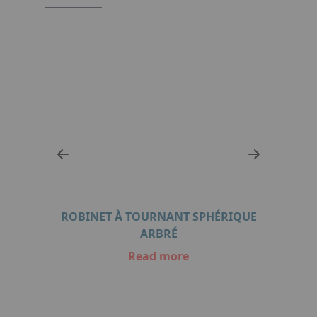
ROBINET À TOURNANT SPHÉRIQUE
ROBI
D
ARBRÉ
Read more
Item
1