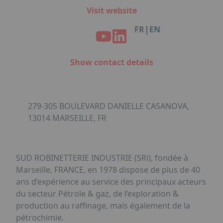
Facebook
Instagram
Linkedin
Youtube
Organisation de Salons à Metz
Visit website
Qui sommes-nous ?
Organisation de dîners / soirées de gala
Accéder au complexe
|
FR
EN
à Metz
Nos références
Politique RSE
Notre plaquette commerciale
Show contact details
279-305 BOULEVARD DANIELLE CASANOVA,
13014 MARSEILLE, FR
SUD ROBINETTERIE INDUSTRIE (SRi), fondée à
Marseille, FRANCE, en 1978 dispose de plus de 40
ans d’expérience au service des principaux acteurs
du secteur Pétrole & gaz, de l’exploration &
production au raffinage, mais également de la
pétrochimie.