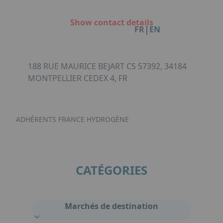
Facebook
Instagram
Linkedin
Youtube
Organisation de Salons à Metz
Qui sommes-nous ?
Organisation de dîners / soirées de gala
Show contact details
Accéder au complexe
|
FR
EN
à Metz
Nos références
Politique RSE
Notre plaquette commerciale
188 RUE MAURICE BEJART CS 57392, 34184
MONTPELLIER CEDEX 4, FR
ADHÉRENTS FRANCE HYDROGÈNE
CATÉGORIES
Marchés de destination