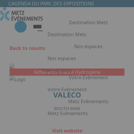
Skip to main content
Cookies management panel
L'AGENDA DU PARC DES EXPOSITIONS
Destination Metz
Destination Metz
Nos espaces
Back to results
Destination Metz
Nos espaces
Choisir Metz
Accès & Hébergement
Nos services
Adhérents France Hydrogène
Nos espaces
Votre Evénement
Halls d'exposition
Votre Evénement
VALECO
Auditorium du Centre de Conventions
Foyer du Centre de Conventions
Metz Evénements
Votre Evénement
Salles de réunion & conférence
BOOTH 6H66
Metz Evénements
Organisation de Congrès à Metz
Press Enter to open the link. Press Ar
Organisation de séminaires & réunions
Metz Evénements
Visit website
à Metz