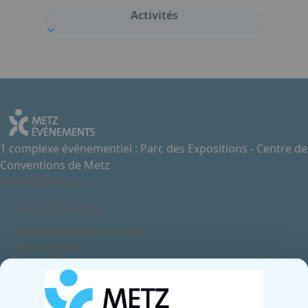
Activités
1 complexe événementiel : Parc des Expositions - Centre de
Conventions de Metz
Contactez-nous
+33 3 87 55 66 00
Rue de la Grange aux Bois
57070 - Metz
France
Newsletter