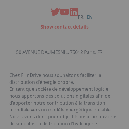
Facebook
Instagram
Linkedin
Youtube
Organisation de Salons à Metz
Qui sommes-nous ?
Organisation de dîners / soirées de gala
Accéder au complexe
|
FR
EN
à Metz
Nos références
Show contact details
Politique RSE
Notre plaquette commerciale
50 AVENUE DAUMESNIL, 75012 Paris, FR
Chez FillnDrive nous souhaitons faciliter la
distribution d'énergie propre.
En tant que société de développement logiciel,
nous apportons des solutions digitales afin de
d’apporter notre contribution à la transition
mondiale vers un modèle énergétique durable.
Nous avons donc pour objectifs de promouvoir et
de simplifier la distribution d'hydrogène.