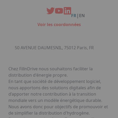
Facebook
Instagram
Linkedin
Youtube
Organisation de Salons à Metz
Qui sommes-nous ?
Organisation de dîners / soirées de gala
Accéder au complexe
|
FR
EN
à Metz
Nos références
Voir les coordonnées
Politique RSE
Notre plaquette commerciale
50 AVENUE DAUMESNIL, 75012 Paris, FR
Chez FillnDrive nous souhaitons faciliter la
distribution d'énergie propre.
En tant que société de développement logiciel,
nous apportons des solutions digitales afin de
d’apporter notre contribution à la transition
mondiale vers un modèle énergétique durable.
Nous avons donc pour objectifs de promouvoir et
de simplifier la distribution d'hydrogène.