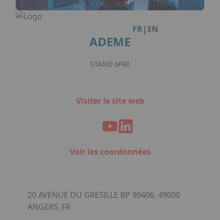
Facebook
Instagram
Linkedin
Youtube
Organisation de Salons à Metz
Qui sommes-nous ?
Organisation de dîners / soirées de gala
Accéder au complexe
|
FR
EN
à Metz
Nos références
ADEME
Politique RSE
Notre plaquette commerciale
STAND 6F48
Visiter le site web
Voir les coordonnées
20 AVENUE DU GRESILLE BP 90406, 49000
ANGERS, FR