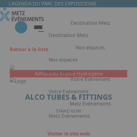
Aller au contenu principal
Panneau de gestion des cookies
L'AGENDA DU PARC DES EXPOSITIONS
Destination Metz
Destination Metz
Nos espaces
Retour à la liste
Destination Metz
Nos espaces
Choisir Metz
Accès & Hébergement
Nos services
Adhérents France Hydrogène
Nos espaces
Votre Evénement
Halls d'exposition
Votre Evénement
ALCO TUBES & FITTINGS
Auditorium du Centre de Conventions
Foyer du Centre de Conventions
Metz Evénements
Votre Evénement
Salles de réunion & conférence
STAND 6C66
Metz Evénements
Organisation de Congrès à Metz
Appuyez sur Entrée pour ouvrir le lien. 
Organisation de séminaires & réunions
Metz Evénements
Visiter le site web
à Metz