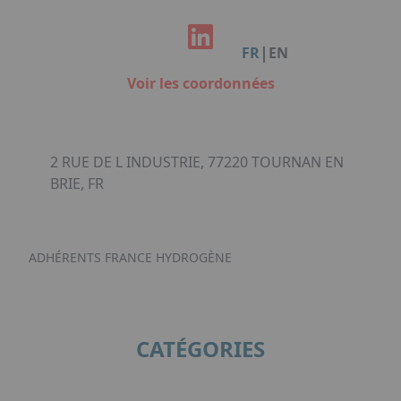
Facebook
Instagram
Linkedin
Youtube
Organisation de Salons à Metz
Qui sommes-nous ?
Organisation de dîners / soirées de gala
Accéder au complexe
|
FR
EN
à Metz
Nos références
Voir les coordonnées
Politique RSE
Notre plaquette commerciale
2 RUE DE L INDUSTRIE, 77220 TOURNAN EN
BRIE, FR
ADHÉRENTS FRANCE HYDROGÈNE
CATÉGORIES