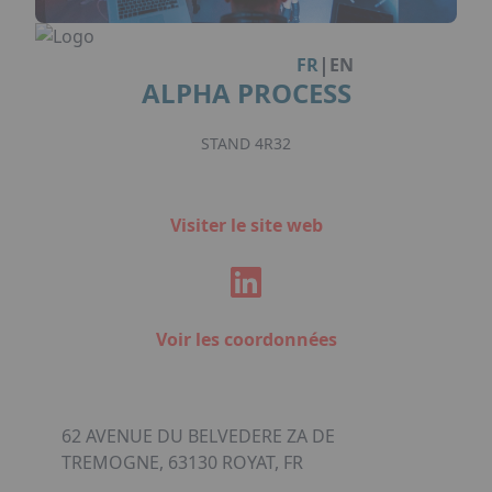
Facebook
Instagram
Linkedin
Youtube
Organisation de Salons à Metz
Qui sommes-nous ?
Organisation de dîners / soirées de gala
Accéder au complexe
|
FR
EN
à Metz
Nos références
ALPHA PROCESS
Politique RSE
Notre plaquette commerciale
STAND 4R32
Visiter le site web
Voir les coordonnées
62 AVENUE DU BELVEDERE ZA DE
TREMOGNE, 63130 ROYAT, FR