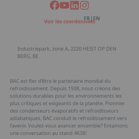
Facebook
Instagram
Linkedin
Youtube
Organisation de Salons à Metz
Qui sommes-nous ?
Organisation de dîners / soirées de gala
Accéder au complexe
|
FR
EN
à Metz
Voir les coordonnées
Nos références
Politique RSE
Notre plaquette commerciale
Industriepark, zone A, 2220 HEIST OP DEN
BERG, BE
BAC est fier d’être le partenaire mondial du
refroidissement. Depuis 1938, nous créons des
solutions durables pour les environnements les
plus critiques et exigeants de la planète. Pionnier
des condenseurs évaporatifs et refroidisseurs
adiabatiques, BAC conduit le refroidissement vers
l’avenir. Voulez-vous avancer ensemble? Entamons
une conversation au stand 4K38!