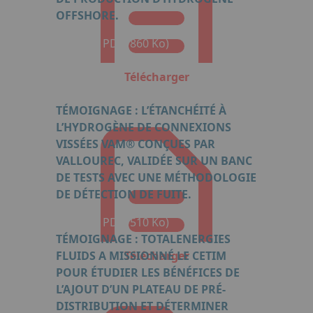
OFFSHORE.
Format : PDF (860 Ko)
Télécharger
TÉMOIGNAGE : L’ÉTANCHÉITÉ À
L’HYDROGÈNE DE CONNEXIONS
VISSÉES VAM® CONÇUES PAR
VALLOUREC, VALIDÉE SUR UN BANC
DE TESTS AVEC UNE MÉTHODOLOGIE
DE DÉTECTION DE FUITE.
Format : PDF (510 Ko)
TÉMOIGNAGE : TOTALENERGIES
FLUIDS A MISSIONNÉ LE CETIM
Télécharger
POUR ÉTUDIER LES BÉNÉFICES DE
L’AJOUT D’UN PLATEAU DE PRÉ-
DISTRIBUTION ET DÉTERMINER