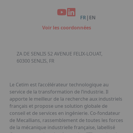
Facebook
Instagram
Linkedin
Youtube
Organisation de Salons à Metz
Qui sommes-nous ?
Organisation de dîners / soirées de gala
Accéder au complexe
|
FR
EN
à Metz
Nos références
Voir les coordonnées
Politique RSE
Notre plaquette commerciale
ZA DE SENLIS 52 AVENUE FELIX-LOUAT,
60300 SENLIS, FR
Le Cetim est l’accélérateur technologique au
service de la transformation de l’industrie. Il
apporte le meilleur de la recherche aux industriels
français et propose une solution globale de
conseil et de services en ingénierie. Co-fondateur
de Mecallians, rassemblement de toutes les forces
de la mécanique industrielle française, labellisé