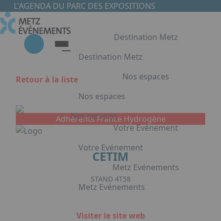
Aller au contenu principal
Panneau de gestion des cookies
L'AGENDA DU PARC DES EXPOSITIONS
Destination Metz
Destination Metz
Nos espaces
Retour à la liste
Destination Metz
Nos espaces
Choisir Metz
Accès & Hébergement
Nos services
Adhérents France Hydrogène
Nos espaces
Votre Evénement
Halls d'exposition
Votre Evénement
CETIM
Auditorium du Centre de Conventions
Foyer du Centre de Conventions
Metz Evénements
Votre Evénement
Salles de réunion & conférence
STAND 4T58
Metz Evénements
Organisation de Congrès à Metz
Appuyez sur Entrée pour ouvrir le lien. 
Organisation de séminaires & réunions
Metz Evénements
Visiter le site web
à Metz