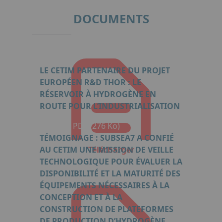
DOCUMENTS
LE CETIM PARTENAIRE DU PROJET
EUROPÉEN R&D THOR : LE
RÉSERVOIR À HYDROGÈNE EN
ROUTE POUR L’INDUSTRIALISATION
Format : PDF (276 Ko)
TÉMOIGNAGE : SUBSEA7 A CONFIÉ
AU CETIM UNE MISSION DE VEILLE
Télécharger
TECHNOLOGIQUE POUR ÉVALUER LA
DISPONIBILITÉ ET LA MATURITÉ DES
ÉQUIPEMENTS NÉCESSAIRES À LA
CONCEPTION ET À LA
CONSTRUCTION DE PLATEFORMES
DE PRODUCTION D’HYDROGÈNE