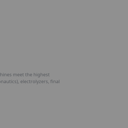
tube
hines meet the highest
utics), electrolyzers, final