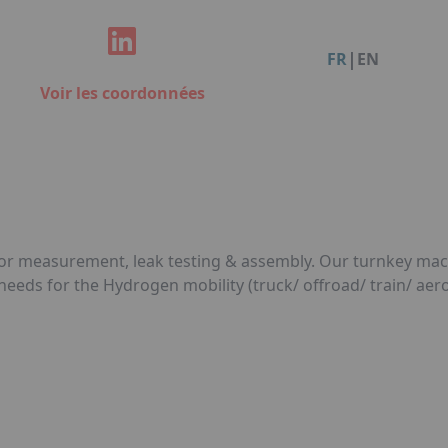
Facebook
Instagram
Linkedin
You
Organisation de dîners / soirées de gala à Metz
Qui sommes-nous ?
Accéder au complexe
|
FR
EN
Nos références
Voir les coordonnées
Politique RSE
Notre plaquette commerciale
for measurement, leak testing & assembly. Our turnkey mac
eds for the Hydrogen mobility (truck/ offroad/ train/ aerona