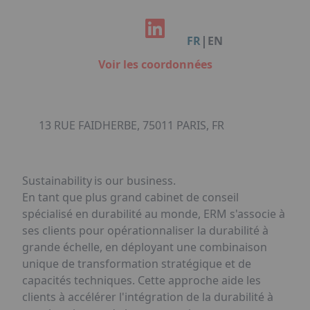
Facebook
Instagram
Linkedin
Youtube
Organisation de Salons à Metz
Qui sommes-nous ?
Organisation de dîners / soirées de gala
Accéder au complexe
|
FR
EN
à Metz
Nos références
Voir les coordonnées
Politique RSE
Notre plaquette commerciale
13 RUE FAIDHERBE, 75011 PARIS, FR
Sustainability is our business.
En tant que plus grand cabinet de conseil
spécialisé en durabilité au monde, ERM s'associe à
ses clients pour opérationnaliser la durabilité à
grande échelle, en déployant une combinaison
unique de transformation stratégique et de
capacités techniques. Cette approche aide les
clients à accélérer l'intégration de la durabilité à