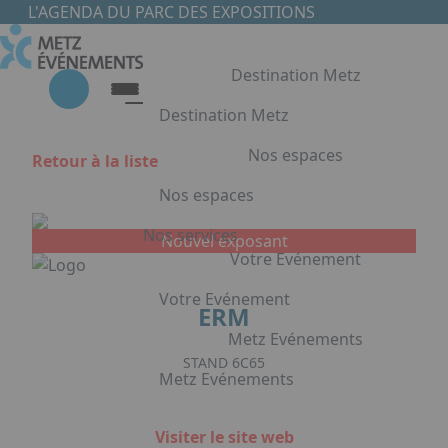
Aller au contenu principal
Panneau de gestion des cookies
L'AGENDA DU PARC DES EXPOSITIONS
Destination Metz
Destination Metz
Nos espaces
Retour à la liste
Destination Metz
Nos espaces
Choisir Metz
Accès & Hébergement
Nos services
Nouvel exposant
Nos espaces
Votre Evénement
Halls d'exposition
Votre Evénement
ERM
Auditorium du Centre de Conventions
Foyer du Centre de Conventions
Metz Evénements
Votre Evénement
Salles de réunion & conférence
STAND 6C65
Metz Evénements
Organisation de Congrès à Metz
Appuyez sur Entrée pour ouvrir le lien. 
Organisation de séminaires & réunions
Metz Evénements
Visiter le site web
à Metz