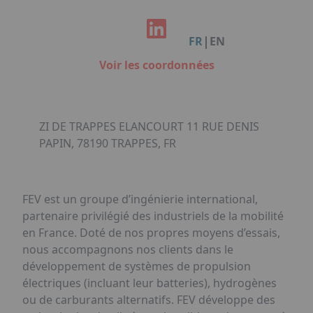
Facebook
Instagram
Linkedin
Youtube
Organisation de Salons à Metz
Qui sommes-nous ?
Organisation de dîners / soirées de gala
Accéder au complexe
|
FR
EN
à Metz
Nos références
Voir les coordonnées
Politique RSE
Notre plaquette commerciale
ZI DE TRAPPES ELANCOURT 11 RUE DENIS
PAPIN, 78190 TRAPPES, FR
FEV est un groupe d’ingénierie international,
partenaire privilégié des industriels de la mobilité
en France. Doté de nos propres moyens d’essais,
nous accompagnons nos clients dans le
développement de systèmes de propulsion
électriques (incluant leur batteries), hydrogènes
ou de carburants alternatifs. FEV développe des