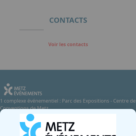
CONTACTS
Voir les contacts
1 complexe événementiel : Parc des Expositions - Centre de
Conventions de Metz
Contactez-nous
+33 3 87 55 66 00