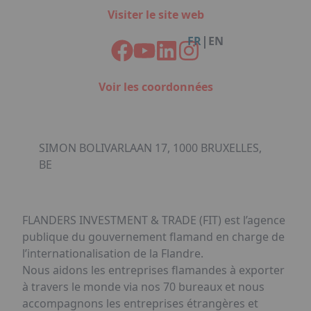
Facebook
Instagram
Linkedin
Youtube
Organisation de Salons à Metz
Visiter le site web
Qui sommes-nous ?
Organisation de dîners / soirées de gala
Accéder au complexe
|
FR
EN
à Metz
Nos références
Politique RSE
Notre plaquette commerciale
Voir les coordonnées
SIMON BOLIVARLAAN 17, 1000 BRUXELLES,
BE
FLANDERS INVESTMENT & TRADE (FIT) est l’agence
publique du gouvernement flamand en charge de
l’internationalisation de la Flandre.
Nous aidons les entreprises flamandes à exporter
à travers le monde via nos 70 bureaux et nous
accompagnons les entreprises étrangères et