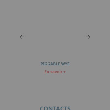
S
PIGGABLE WYE
En savoir +
Item
1
of
3
CONTACTS