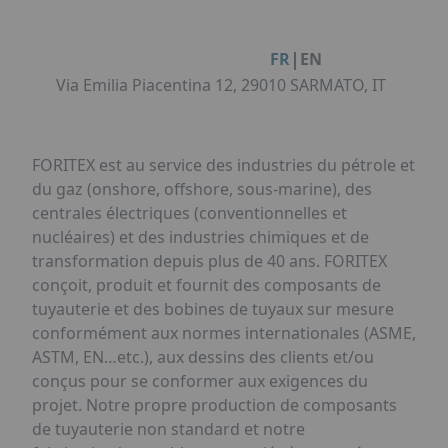
Facebook
Instagram
Linkedin
Youtube
Organisation de Salons à Metz
Qui sommes-nous ?
Organisation de dîners / soirées de gala
Accéder au complexe
|
FR
EN
à Metz
Nos références
Via Emilia Piacentina 12, 29010 SARMATO, IT
Politique RSE
Notre plaquette commerciale
FORITEX est au service des industries du pétrole et
du gaz (onshore, offshore, sous-marine), des
centrales électriques (conventionnelles et
nucléaires) et des industries chimiques et de
transformation depuis plus de 40 ans. FORITEX
conçoit, produit et fournit des composants de
tuyauterie et des bobines de tuyaux sur mesure
conformément aux normes internationales (ASME,
ASTM, EN…etc.), aux dessins des clients et/ou
conçus pour se conformer aux exigences du
projet. Notre propre production de composants
de tuyauterie non standard et notre