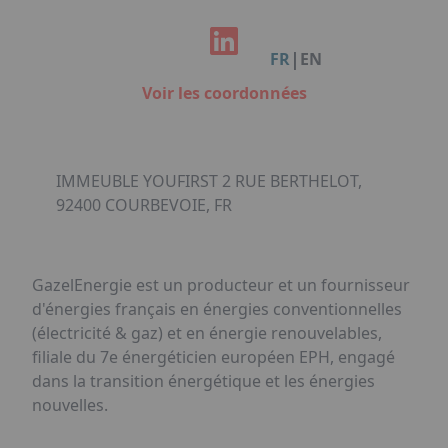
Facebook
Instagram
Linkedin
Youtube
Organisation de Salons à Metz
Qui sommes-nous ?
Organisation de dîners / soirées de gala
Accéder au complexe
|
FR
EN
à Metz
Nos références
Voir les coordonnées
Politique RSE
Notre plaquette commerciale
IMMEUBLE YOUFIRST 2 RUE BERTHELOT,
92400 COURBEVOIE, FR
GazelEnergie est un producteur et un fournisseur
d'énergies français en énergies conventionnelles
(électricité & gaz) et en énergie renouvelables,
filiale du 7e énergéticien européen EPH, engagé
dans la transition énergétique et les énergies
nouvelles.