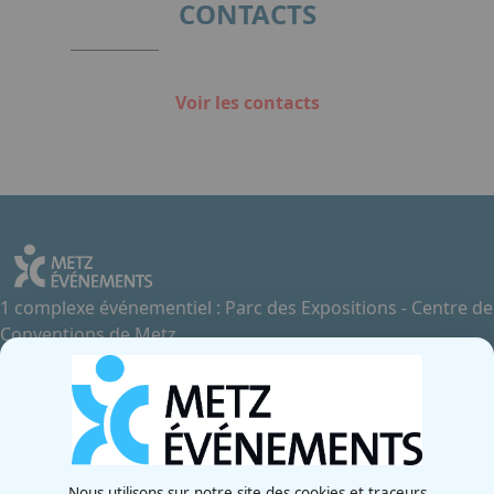
CONTACTS
Voir les contacts
1 complexe événementiel : Parc des Expositions - Centre de
Conventions de Metz
Contactez-nous
+33 3 87 55 66 00
Rue de la Grange aux Bois
57070 - Metz
France
Nous utilisons sur notre site des cookies et traceurs