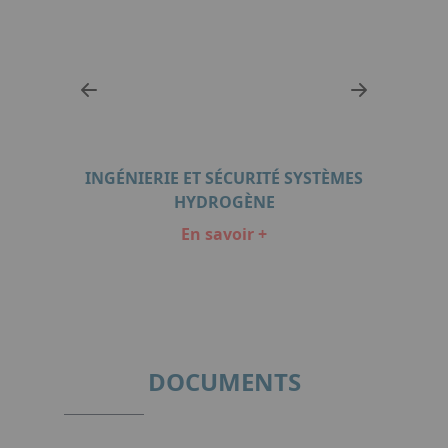
INGÉNIERIE ET SÉCURITÉ SYSTÈMES
AMEN
HYDROGÈNE
En savoir +
Item
1
of
5
DOCUMENTS