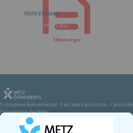
TESTS ET ESSAIS
Format : PDF (1 Mo)
Télécharger
1 complexe événementiel : Parc des Expositions - Centre de
Conventions de Metz
Contactez-nous
+33 3 87 55 66 00