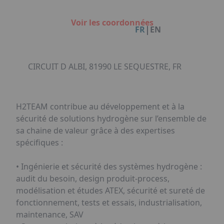
Facebook
Instagram
Linkedin
Youtube
Organisation de Salons à Metz
Qui sommes-nous ?
Organisation de dîners / soirées de gala
Voir les coordonnées
Accéder au complexe
|
FR
EN
à Metz
Nos références
Politique RSE
Notre plaquette commerciale
CIRCUIT D ALBI, 81990 LE SEQUESTRE, FR
H2TEAM contribue au développement et à la
sécurité de solutions hydrogène sur l’ensemble de
sa chaine de valeur grâce à des expertises
spécifiques :
• Ingénierie et sécurité des systèmes hydrogène :
audit du besoin, design produit-process,
modélisation et études ATEX, sécurité et sureté de
fonctionnement, tests et essais, industrialisation,
maintenance, SAV