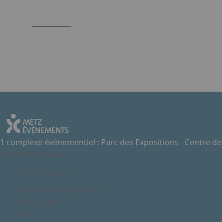
1 complexe événementiel : Parc des Expositions - Centre d
Contactez-nous
+33 3 87 55 66 00
Rue de la Grange aux Bois
57070 - Metz
France