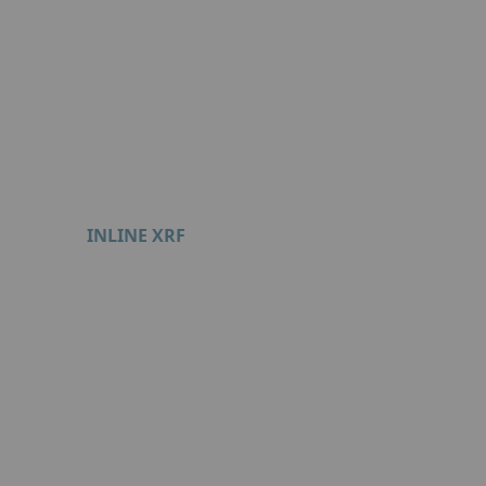
Format : PDF (593 Ko)
INLINE XRF
Format : PDF (536 Ko)