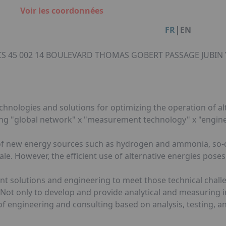
Facebook
Instagram
Linkedin
You
Organisation de dîners / soirées de gala à Metz
Voir les coordonnées
Qui sommes-nous ?
Accéder au complexe
|
FR
EN
Nos références
Politique RSE
, CS 45 002 14 BOULEVARD THOMAS GOBERT PASSAGE JUBIN 
Notre plaquette commerciale
ologies and solutions for optimizing the operation of alt
g "global network" x "measurement technology" x "engine
 of new energy sources such as hydrogen and ammonia, so-ca
cale. However, the efficient use of alternative energies pose
solutions and engineering to meet those technical challeng
. Not only to develop and provide analytical and measuring 
f engineering and consulting based on analysis, testing, a