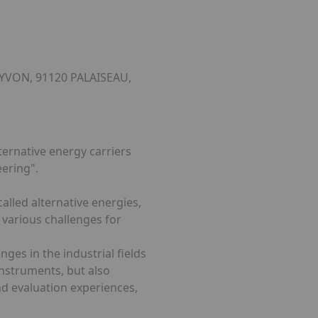
tube
YVON, 91120 PALAISEAU,
ernative energy carriers
ering".
lled alternative energies,
s various challenges for
es in the industrial fields
instruments, but also
nd evaluation experiences,