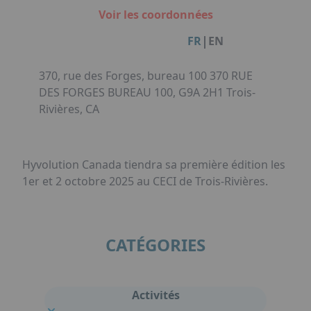
Facebook
Instagram
Linkedin
Youtube
Organisation de Salons à Metz
Voir les coordonnées
Qui sommes-nous ?
Organisation de dîners / soirées de gala
Accéder au complexe
|
FR
EN
à Metz
Nos références
Politique RSE
370, rue des Forges, bureau 100 370 RUE
Notre plaquette commerciale
DES FORGES BUREAU 100, G9A 2H1 Trois-
Rivières, CA
Hyvolution Canada tiendra sa première édition les
1er et 2 octobre 2025 au CECI de Trois-Rivières.
CATÉGORIES
Activités