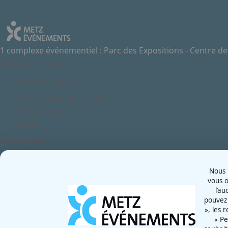
1 complexe événementiel : Parc des Expositions - Centre d
Contactez-nous
+33 3 87 55 66 00
Rue de la Grange aux Bois
57070 - Metz
France
Newsletter
Nous u
vous o
l’au
pouvez 
CGU
», les 
Mentions légales
« Pe