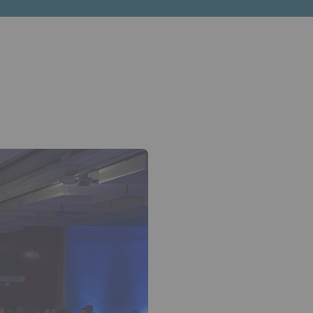
èche bas pour ouvrir le sous-menu.