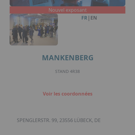
Facebook
Instagram
Linkedin
Youtube
Organisation de Salons à Metz
Qui sommes-nous ?
Nouvel exposant
Organisation de dîners / soirées de gala
Accéder au complexe
|
FR
EN
à Metz
Nos références
Politique RSE
Notre plaquette commerciale
MANKENBERG
STAND 4R38
Voir les coordonnées
SPENGLERSTR. 99, 23556 LÜBECK, DE