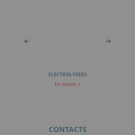
HHG
HY
ELECTROLYSERS
En savoir +
Item
1
of
2
CONTACTS