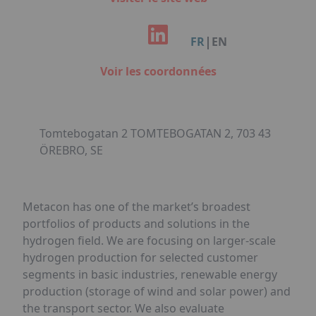
Facebook
Instagram
Linkedin
Youtube
Organisation de Salons à Metz
Qui sommes-nous ?
Organisation de dîners / soirées de gala
Accéder au complexe
|
FR
EN
à Metz
Nos références
Politique RSE
Voir les coordonnées
Notre plaquette commerciale
Tomtebogatan 2 TOMTEBOGATAN 2, 703 43
ÖREBRO, SE
Metacon has one of the market’s broadest
portfolios of products and solutions in the
hydrogen field. We are focusing on larger-scale
hydrogen production for selected customer
segments in basic industries, renewable energy
production (storage of wind and solar power) and
the transport sector. We also evaluate