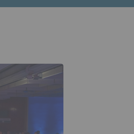
èche bas pour ouvrir le sous-menu.