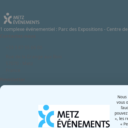
1 complexe événementiel : Parc des Expositions - Centre d
Contactez-nous
+33 3 87 55 66 00
Rue de la Grange aux Bois
57070 - Metz
France
Newsletter
Nous u
vous o
l’au
pouvez 
CGU
», les 
Mentions légales
« Pe