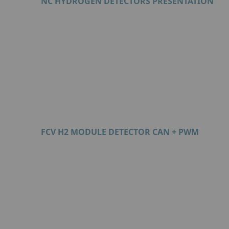
NC HYDROGEN DETECTORS PRESENTATION
Format : PDF (3 Mo)
FCV H2 MODULE DETECTOR CAN + PWM
Format : PDF (806 Ko)