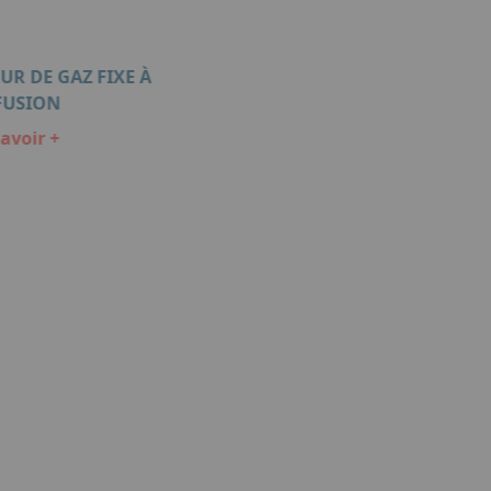
UR DE GAZ FIXE À
XP-3300II DÉTECTEUR DE G
FUSION
PORTABLE
avoir +
En savoir +