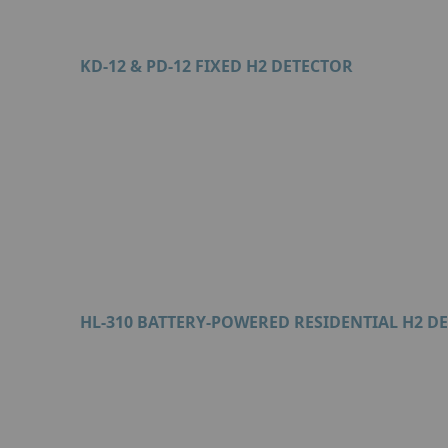
KD-12 & PD-12 FIXED H2 DETECTOR
Format : PDF (2 Mo)
HL-310 BATTERY-POWERED RESIDENTIAL H2 D
Format : PDF (526 Ko)