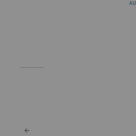
AU
Item
1
of
2