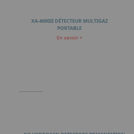
XA-4000II DÉTECTEUR MULTIGAZ
MPE
PORTABLE
En savoir +
Item
1
of
6