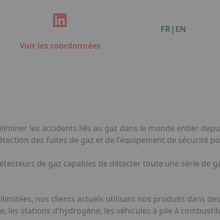
Facebook
Instagram
Linkedin
You
Organisation de dîners / soirées de gala à Metz
Qui sommes-nous ?
Accéder au complexe
|
FR
EN
Nos références
Voir les coordonnées
Politique RSE
Notre plaquette commerciale
R
iminer les accidents liés au gaz dans le monde entier depui
tection des fuites de gaz et de l'équipement de sécurité po
cteurs de gaz capables de détecter toute une série de gaz
limitées, nos clients actuels utilisant nos produits dans de
ge, les stations d'hydrogène, les véhicules à pile à combustib