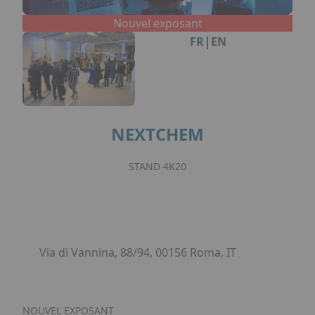
Facebook
Instagram
Linkedin
Youtube
Organisation de Salons à Metz
Qui sommes-nous ?
Nouvel exposant
Organisation de dîners / soirées de gala
Accéder au complexe
|
FR
EN
à Metz
Nos références
Politique RSE
Notre plaquette commerciale
NEXTCHEM
STAND 4K20
Via di Vannina, 88/94, 00156 Roma, IT
NOUVEL EXPOSANT