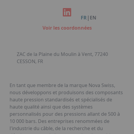
Facebook
Instagram
Linkedin
Youtube
Organisation de Salons à Metz
Qui sommes-nous ?
Organisation de dîners / soirées de gala
Accéder au complexe
|
FR
EN
à Metz
Nos références
Voir les coordonnées
Politique RSE
Notre plaquette commerciale
ZAC de la Plaine du Moulin à Vent, 77240
CESSON, FR
En tant que membre de la marque Nova Swiss,
nous développons et produisons des composants
haute pression standardisés et spécialisés de
haute qualité ainsi que des systèmes
personnalisés pour des pressions allant de 500 à
10 000 bars. Des entreprises renommées de
l'industrie du câble, de la recherche et du