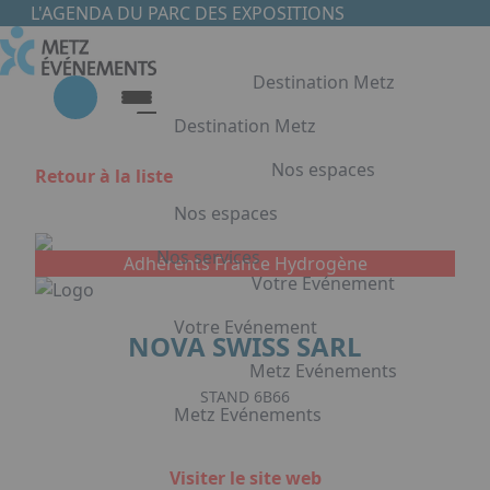
Aller au contenu principal
Panneau de gestion des cookies
L'AGENDA DU PARC DES EXPOSITIONS
Destination Metz
Destination Metz
Nos espaces
Retour à la liste
Destination Metz
Nos espaces
Choisir Metz
Accès & Hébergement
Nos services
Adhérents France Hydrogène
Nos espaces
Votre Evénement
Halls d'exposition
Votre Evénement
NOVA SWISS SARL
Auditorium du Centre de Conventions
Foyer du Centre de Conventions
Metz Evénements
Votre Evénement
Salles de réunion & conférence
STAND 6B66
Metz Evénements
Organisation de Congrès à Metz
Appuyez sur Entrée pour ouvrir le lien. 
Organisation de séminaires & réunions
Metz Evénements
Visiter le site web
à Metz