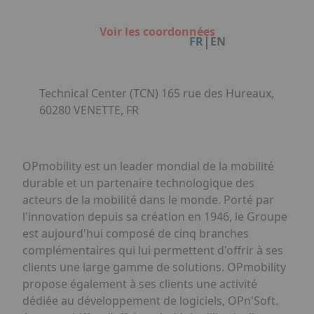
Facebook
Instagram
Linkedin
Youtube
Organisation de Salons à Metz
Qui sommes-nous ?
Organisation de dîners / soirées de gala
Voir les coordonnées
Accéder au complexe
|
FR
EN
à Metz
Nos références
Politique RSE
Notre plaquette commerciale
Technical Center (TCN) 165 rue des Hureaux,
60280 VENETTE, FR
OPmobility est un leader mondial de la mobilité
durable et un partenaire technologique des
acteurs de la mobilité dans le monde. Porté par
l'innovation depuis sa création en 1946, le Groupe
est aujourd'hui composé de cinq branches
complémentaires qui lui permettent d'offrir à ses
clients une large gamme de solutions. OPmobility
propose également à ses clients une activité
dédiée au développement de logiciels, OPn'Soft.