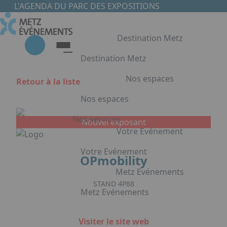
Aller au contenu principal
Panneau de gestion des cookies
L'AGENDA DU PARC DES EXPOSITIONS
Destination Metz
Destination Metz
Nos espaces
Retour à la liste
Destination Metz
Nos espaces
Choisir Metz
Accès & Hébergement
Nos services
Nouvel exposant
Nos espaces
Votre Evénement
Halls d'exposition
Votre Evénement
OPmobility
Auditorium du Centre de Conventions
Foyer du Centre de Conventions
Metz Evénements
Votre Evénement
Salles de réunion & conférence
STAND 4P88
Metz Evénements
Organisation de Congrès à Metz
Appuyez sur Entrée pour ouvrir le lien. 
Organisation de séminaires & réunions
Metz Evénements
Visiter le site web
à Metz