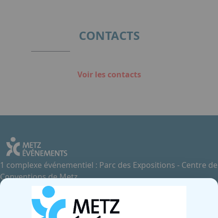
of
1
CONTACTS
Voir les contacts
1 complexe événementiel : Parc des Expositions - Centre de
Conventions de Metz
Contactez-nous
+33 3 87 55 66 00