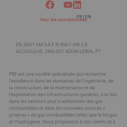
Facebook
Instagram
Linkedin
Youtube
Organisation de Salons à Metz
Qui sommes-nous ?
Organisation de dîners / soirées de gala
Accéder au complexe
|
FR
EN
à Metz
Voir les coordonnées
Nos références
Politique RSE
Notre plaquette commerciale
EN 356/1 KM 5.8 E N 356/1 KM 5.8
ALCOGULHE, 2400-821 AZOIA LEIRIA, PT
PRF est une société spécialisée qui recherche
l'excellence dans les domaines de l'ingénierie, de
la construction, de la maintenance et de
l'exploitation des infrastructures gazières, à la fois
dans les secteurs plus traditionnels des gaz
combustibles et dans les nouvelles sources «
propres » de gaz combustibles telles que le biogaz
et l'hydrogène. Nous proposons à nos clients et à