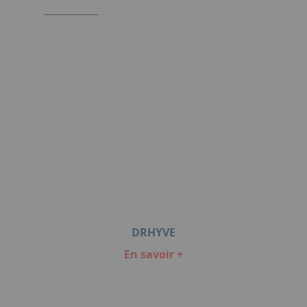
DRHYVE
En savoir +
Item
1