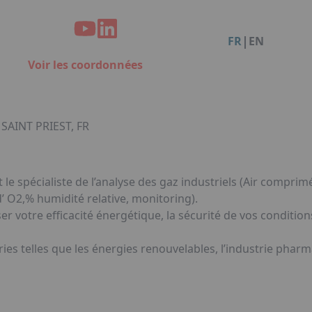
Facebook
Instagram
Linkedin
You
Organisation de dîners / soirées de gala à Metz
Qui sommes-nous ?
Accéder au complexe
|
FR
EN
Nos références
Voir les coordonnées
Politique RSE
Notre plaquette commerciale
 SAINT PRIEST, FR
le spécialiste de l’analyse des gaz industriels (Air compri
’ O2,% humidité relative, monitoring).
 votre efficacité énergétique, la sécurité de vos condition
s telles que les énergies renouvelables, l’industrie pharm