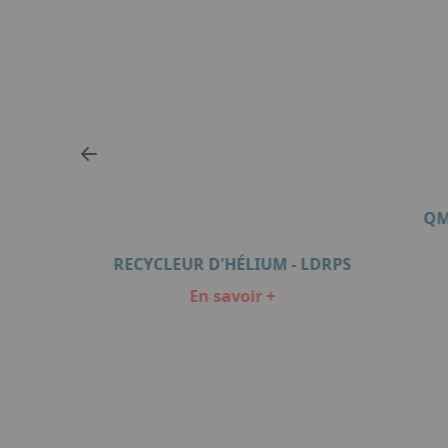
QM
OGÈNE
RECYCLEUR D'HÉLIUM - LDRPS
En savoir +
Item
1
of
8