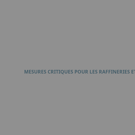
Format : PDF (4 Mo)
MESURES CRITIQUES POUR LES RAFFINERIES 
Format : PDF (2 Mo)