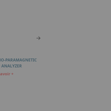
RMO-PARAMAGNETIC
TRANSMETTEUR DE POINT DE R
 ANALYZER
EASIDEW
avoir +
En savoir +