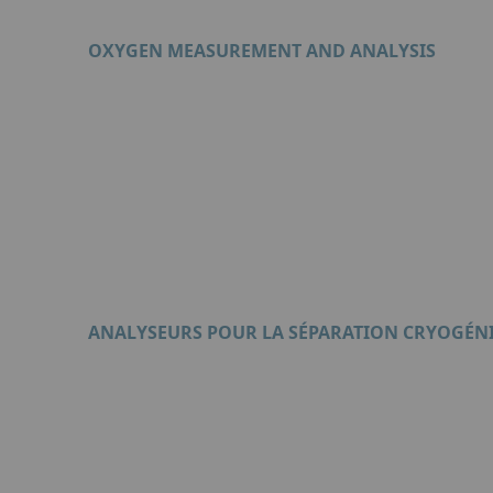
OXYGEN MEASUREMENT AND ANALYSIS
Format : PDF (7 Mo)
ANALYSEURS POUR LA SÉPARATION CRYOGÉNI
Format : PDF (1 Mo)