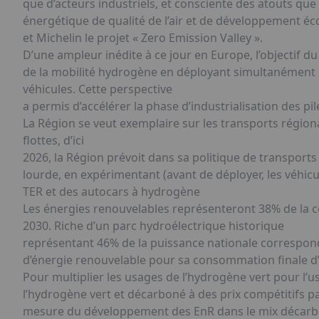
que d’acteurs industriels, et consciente des atouts que
énergétique de qualité de l’air et de développement é
et Michelin le projet « Zero Emission Valley ».
D’une ampleur inédite à ce jour en Europe, l’objectif d
de la mobilité hydrogène en déployant simultanément u
véhicules. Cette perspective
a permis d’accélérer la phase d’industrialisation des pi
La Région se veut exemplaire sur les transports régio
flottes, d’ici
2026, la Région prévoit dans sa politique de transports
lourde, en expérimentant (avant de déployer, les véhic
TER et des autocars à hydrogène
Les énergies renouvelables représenteront 38% de la 
2030. Riche d’un parc hydroélectrique historique
représentant 46% de la puissance nationale correspond
d’énergie renouvelable pour sa consommation finale d
Pour multiplier les usages de l’hydrogène vert pour l’u
l’hydrogène vert et décarboné à des prix compétitifs pa
mesure du développement des EnR dans le mix décarboné