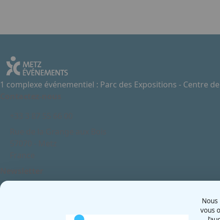
Item
1
of
3
1 complexe événementiel : Parc des Expositions - Centre d
Contactez-nous
+33 3 87 55 66 00
Rue de la Grange aux Bois
57070 - Metz
France
Newsletter
Nous u
vous o
l’au