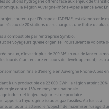
 les solutions hydrogène offrent face aux enjeux de transiti
conomique, la Région Auvergne-Rhône-Alpes a lancé avec En
u projet, soutenu par l’Europe et l’ADEME, est d’amorcer le 
n réseau de 20 stations de recharge et une flotte de plus 
les à combustible par l’entreprise Symbio.
naux de voyageurs qu’elle organise. Poursuivant la volonté
 régionaux, d’investir plus de 200 M€ en vue de lancer la mob
ules lourds étant encore en cours de développement) les tra
consommation finale d’énergie en Auvergne Rhône-Alpes en
ant à un productible de 22 000 GWh, la région atteint 20%
’énergie contre 16% en moyenne nationale.
sage industriel l’enjeu majeur est de produire
r rapport à l’hydrogène issudes gaz fossiles. Au fur et à
, on pourra atteindre l’objectif de maximiser l’usage d’u