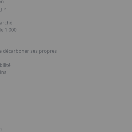
on
gie
marché
de 1 000
 de décarboner ses propres
ilité
ins
n