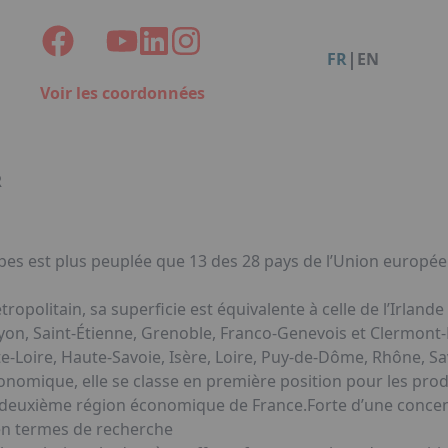
Facebook
Instagram
Linkedin
You
Organisation de dîners / soirées de gala à Metz
Qui sommes-nous ?
Accéder au complexe
|
FR
EN
Nos références
Voir les coordonnées
Politique RSE
Notre plaquette commerciale
R
pes est plus peuplée que 13 des 28 pays de l’Union europée
opolitain, sa superficie est équivalente à celle de l’Irlande
yon, Saint-Étienne, Grenoble, Franco-Genevois et Clermont-
e-Loire, Haute-Savoie, Isère, Loire, Puy-de-Dôme, Rhône, Sa
tronomique, elle se classe en première position pour les pro
t la deuxième région économique de France.Forte d’une conce
t en termes de recherche