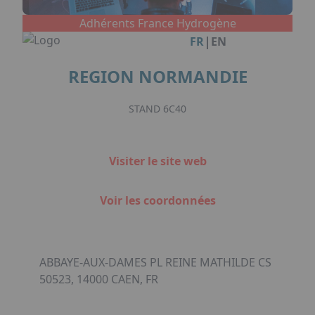
Facebook
Instagram
Linkedin
Youtube
Organisation de Salons à Metz
Qui sommes-nous ?
Adhérents France Hydrogène
Organisation de dîners / soirées de gala
Accéder au complexe
|
FR
EN
à Metz
Nos références
Politique RSE
REGION NORMANDIE
Notre plaquette commerciale
STAND 6C40
Visiter le site web
Voir les coordonnées
ABBAYE-AUX-DAMES PL REINE MATHILDE CS
50523, 14000 CAEN, FR