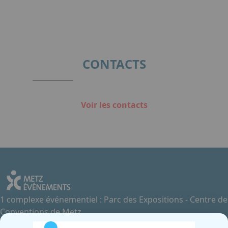
Item
1
of
2
CONTACTS
Voir les contacts
1 complexe événementiel : Parc des Expositions - Centre de
Conventions de Metz
Contactez-nous