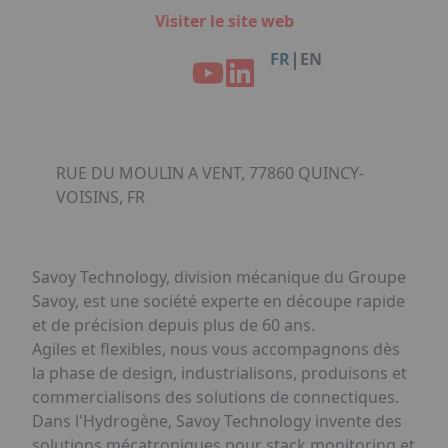
Facebook
Instagram
Linkedin
Youtube
Organisation de Salons à Metz
Visiter le site web
Qui sommes-nous ?
Organisation de dîners / soirées de gala
Accéder au complexe
|
FR
EN
à Metz
Nos références
Politique RSE
Notre plaquette commerciale
RUE DU MOULIN A VENT, 77860 QUINCY-
VOISINS, FR
Savoy Technology, division mécanique du Groupe
Savoy, est une société experte en découpe rapide
et de précision depuis plus de 60 ans.
Agiles et flexibles, nous vous accompagnons dès
la phase de design, industrialisons, produisons et
commercialisons des solutions de connectiques.
Dans l'Hydrogène, Savoy Technology invente des
solutions mécatroniques pour stack monitoring et