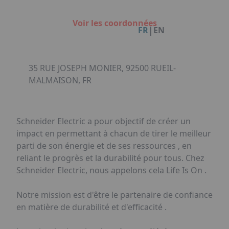
Facebook
Instagram
Linkedin
Youtube
Organisation de Salons à Metz
Qui sommes-nous ?
Organisation de dîners / soirées de gala
Voir les coordonnées
Accéder au complexe
|
FR
EN
à Metz
Nos références
Politique RSE
Notre plaquette commerciale
35 RUE JOSEPH MONIER, 92500 RUEIL-
MALMAISON, FR
Schneider Electric a pour objectif de créer un
impact en permettant à chacun de tirer le meilleur
parti de son énergie et de ses ressources , en
reliant le progrès et la durabilité pour tous. Chez
Schneider Electric, nous appelons cela Life Is On .
Notre mission est d'être le partenaire de confiance
en matière de durabilité et d'efficacité .