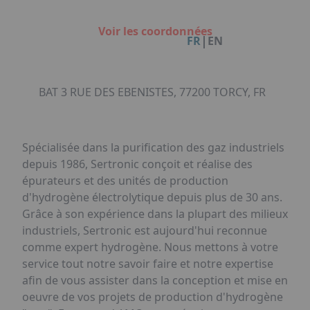
Facebook
Instagram
Linkedin
Youtube
Organisation de Salons à Metz
Qui sommes-nous ?
Organisation de dîners / soirées de gala
Voir les coordonnées
Accéder au complexe
|
FR
EN
à Metz
Nos références
Politique RSE
Notre plaquette commerciale
BAT 3 RUE DES EBENISTES, 77200 TORCY, FR
Spécialisée dans la purification des gaz industriels
depuis 1986, Sertronic conçoit et réalise des
épurateurs et des unités de production
d'hydrogène électrolytique depuis plus de 30 ans.
Grâce à son expérience dans la plupart des milieux
industriels, Sertronic est aujourd'hui reconnue
comme expert hydrogène. Nous mettons à votre
service tout notre savoir faire et notre expertise
afin de vous assister dans la conception et mise en
oeuvre de vos projets de production d'hydrogène