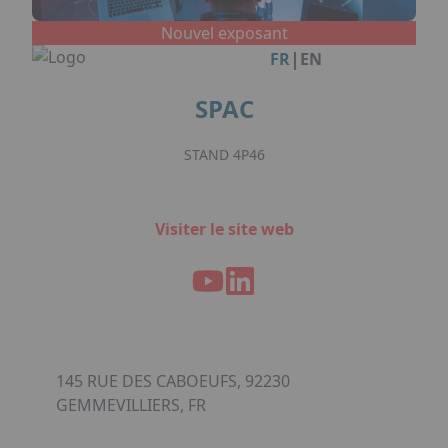
Facebook
Instagram
Linkedin
Youtube
Organisation de Salons à Metz
Qui sommes-nous ?
Nouvel exposant
Organisation de dîners / soirées de gala
Accéder au complexe
|
FR
EN
à Metz
Nos références
Politique RSE
SPAC
Notre plaquette commerciale
STAND 4P46
Visiter le site web
145 RUE DES CABOEUFS, 92230
GEMMEVILLIERS, FR