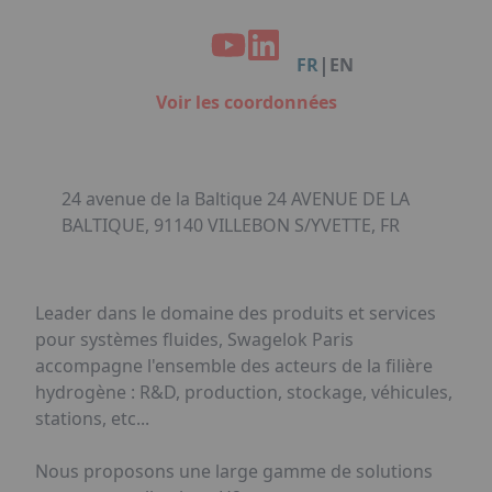
Facebook
Instagram
Linkedin
Youtube
Organisation de Salons à Metz
Qui sommes-nous ?
Organisation de dîners / soirées de gala
Accéder au complexe
|
FR
EN
à Metz
Nos références
Voir les coordonnées
Politique RSE
Notre plaquette commerciale
24 avenue de la Baltique 24 AVENUE DE LA
BALTIQUE, 91140 VILLEBON S/YVETTE, FR
Leader dans le domaine des produits et services
pour systèmes fluides, Swagelok Paris
accompagne l'ensemble des acteurs de la filière
hydrogène : R&D, production, stockage, véhicules,
stations, etc...
Nous proposons une large gamme de solutions