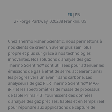
Facebook
Instagram
Linkedin
Youtube
Organisation de Salons à Metz
Qui sommes-nous ?
Organisation de dîners / soirées de gala
Accéder au complexe
|
FR
EN
à Metz
Nos références
27 Forge Parkway, 020238 Franklin, US
Politique RSE
Notre plaquette commerciale
Chez Thermo Fisher Scientific, nous permettons à
nos clients de créer un avenir plus sain, plus
propre et plus sûr grâce à nos technologies
innovantes. Nos solutions d'analyse des gaz
Thermo Scientific™ sont utilisées pour atténuer les
émissions de gaz à effet de serre, accélérant ainsi
les progrès vers un avenir sans carbone. Les
analyseurs de gaz FTIR Thermo Scientific™ MAX-
iR™ et les spectromètres de masse de processus
de table Prima™ BT fournissent des données
d'analyse des gaz précises, fiables et en temps réel
pour répondre aux applications de capture de