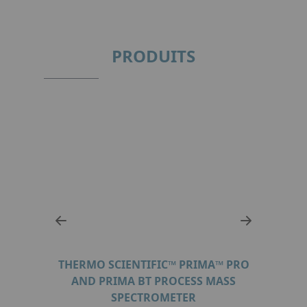
PRODUITS
THERMO SCIENTIFIC™ PRIMA™ PRO
™ FTIR
AND PRIMA BT PROCESS MASS
THERM
SPECTROMETER