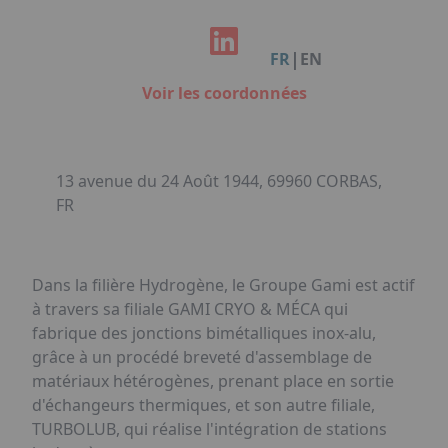
Facebook
Instagram
Linkedin
Youtube
Organisation de Salons à Metz
Qui sommes-nous ?
Organisation de dîners / soirées de gala
Accéder au complexe
|
FR
EN
à Metz
Nos références
Voir les coordonnées
Politique RSE
Notre plaquette commerciale
13 avenue du 24 Août 1944, 69960 CORBAS,
FR
Dans la filière Hydrogène, le Groupe Gami est actif
à travers sa filiale GAMI CRYO & MÉCA qui
fabrique des jonctions bimétalliques inox-alu,
grâce à un procédé breveté d'assemblage de
matériaux hétérogènes, prenant place en sortie
d'échangeurs thermiques, et son autre filiale,
TURBOLUB, qui réalise l'intégration de stations