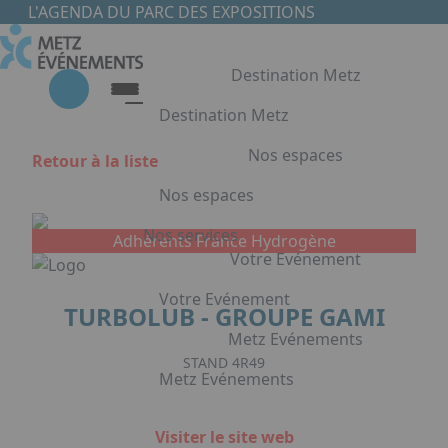
Aller au contenu principal
Panneau de gestion des cookies
L'AGENDA DU PARC DES EXPOSITIONS
Destination Metz
Destination Metz
Nos espaces
Retour à la liste
Destination Metz
Nos espaces
Choisir Metz
Accès & Hébergement
Nos services
Adhérents France Hydrogène
Nos espaces
Votre Evénement
Halls d'exposition
Votre Evénement
TURBOLUB - GROUPE GAMI
Auditorium du Centre de Conventions
Foyer du Centre de Conventions
Metz Evénements
Votre Evénement
Salles de réunion & conférence
STAND 4R49
Metz Evénements
Organisation de Congrès à Metz
Appuyez sur Entrée pour ouvrir le lien. 
Organisation de séminaires & réunions
Metz Evénements
Visiter le site web
à Metz