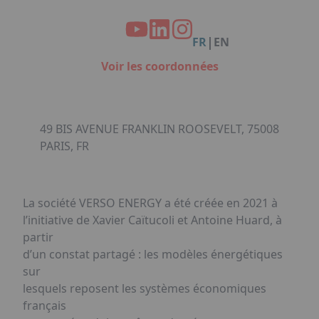
Facebook
Instagram
Linkedin
Youtube
Organisation de Salons à Metz
Qui sommes-nous ?
Organisation de dîners / soirées de gala
Accéder au complexe
|
FR
EN
à Metz
Nos références
Voir les coordonnées
Politique RSE
Notre plaquette commerciale
49 BIS AVENUE FRANKLIN ROOSEVELT, 75008
PARIS, FR
La société VERSO ENERGY a été créée en 2021 à
l’initiative de Xavier Caïtucoli et Antoine Huard, à
partir
d’un constat partagé : les modèles énergétiques
sur
lesquels reposent les systèmes économiques
français