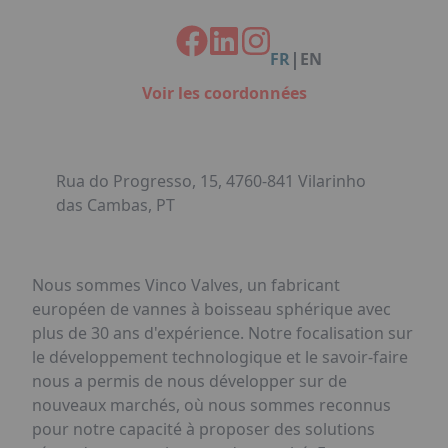
Facebook
Instagram
Linkedin
Youtube
Organisation de Salons à Metz
Qui sommes-nous ?
Organisation de dîners / soirées de gala
Accéder au complexe
|
FR
EN
à Metz
Nos références
Voir les coordonnées
Politique RSE
Notre plaquette commerciale
Rua do Progresso, 15, 4760-841 Vilarinho
das Cambas, PT
Nous sommes Vinco Valves, un fabricant
européen de vannes à boisseau sphérique avec
plus de 30 ans d'expérience. Notre focalisation sur
le développement technologique et le savoir-faire
nous a permis de nous développer sur de
nouveaux marchés, où nous sommes reconnus
pour notre capacité à proposer des solutions